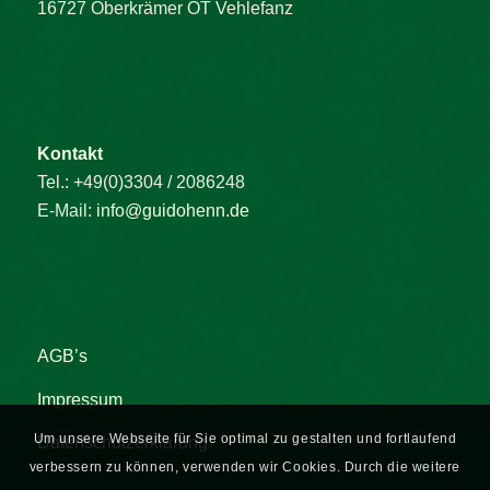
16727 Oberkrämer OT Vehlefanz
Kontakt
Tel.: +49(0)3304 / 2086248
E-Mail:
info@guidohenn.de
AGB’s
Impressum
Um unsere Webseite für Sie optimal zu gestalten und fortlaufend
Datenschutzerklärung
verbessern zu können, verwenden wir Cookies. Durch die weitere