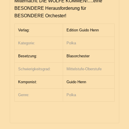
Mitternacht: DIE WÖLFE KOMMEN!….eine
BESONDERE Herausforderung für
BESONDERE Orchester!
Verlag:
Edition Guido Henn
Kategorie:
Polka
Besetzung:
Blasorchester
Schwierigkeitsgrad:
Mittelstufe-Oberstufe
Komponist:
Guido Henn
Genre:
Polka